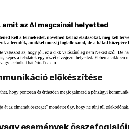
, amit az AI megcsinál helyetted
esztened kell a termékedet, növelned kell az eladásokat, meg kell te
Azok a teendők, amikkel muszáj foglalkoznod, de a hátad közepére 
te válaszod az, hogy jól, ez a cikk valószínűleg nem Neked szól. De ha 
is, képes a feladatok egy részét elvégezni helyetted. Ebben a cikkben 
vagy technikai háttértudás sem.
mmunikáció előkészítése
het, hogy pontosan és érthetően megfogalmazd a pénzügyi kommunikációd
át az elmaradt összeget” mondatot úgy, hogy ne tűnj túl tolakodónak,
 vagy események összefoglaló