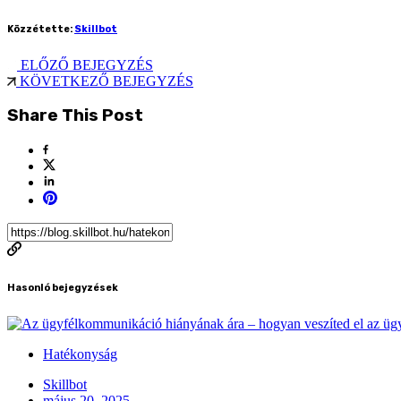
Közzétette:
Skillbot
ELŐZŐ BEJEGYZÉS
KÖVETKEZŐ BEJEGYZÉS
Share This Post
Hasonló bejegyzések
Hatékonyság
Skillbot
május 20, 2025