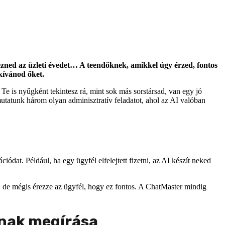
rvezned az üzleti évedet… A teendőknek, amikkel úgy érzed, fontos
kívánod őket.
Te is nyűgként tekintesz rá, mint sok más sorstársad, van egy jó
mutatunk három olyan adminisztratív feladatot, ahol az AI valóban
at. Például, ha egy ügyfél elfelejtett fizetni, az AI készít neked
 de mégis érezze az ügyfél, hogy ez fontos. A ChatMaster mindig
inak megírása