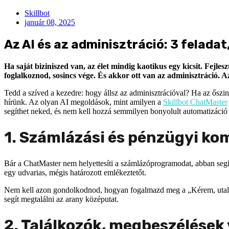
Skillbot
január 08, 2025
Az AI és az adminisztráció: 3 feladat
Ha saját biziniszed van, az élet mindig kaotikus egy kicsit. Fejl
foglalkoznod, sosincs vége. És akkor ott van az adminisztráció. 
Tedd a szíved a kezedre: hogy állsz az adminisztrációval? Ha az őszin
hírünk. Az olyan AI megoldások, mint amilyen a
Skillbot ChatMaster
segíthet neked, és nem kell hozzá semmilyen bonyolult automatizáció 
1. Számlázási és pénzügyi ko
Bár a ChatMaster nem helyettesíti a számlázóprogramodat, abban segít
egy udvarias, mégis határozott emlékeztetőt.
Nem kell azon gondolkodnod, hogyan fogalmazd meg a „Kérem, utalja 
segít megtalálni az arany középutat.
2. Találkozók, megbeszélések