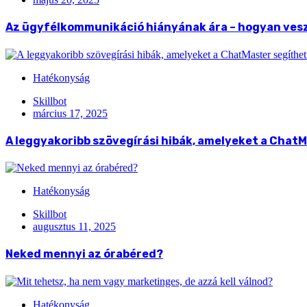
Az ügyfélkommunikáció hiányának ára – hogyan veszí
Hatékonyság
Skillbot
március 17, 2025
A leggyakoribb szövegírási hibák, amelyeket a ChatM
Hatékonyság
Skillbot
augusztus 11, 2025
Neked mennyi az órabéred?
Hatékonyság