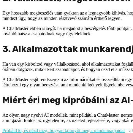
Egy hosszabb megbeszélés után gyakran az a legnagyobb kihívás, hogy
mindezt úgy, hogy az minden résztvevő számára érthető legyen.
A ChatMaster ebben is segít: ha megadod a beszélgetés főbb pontjait,
továbbíthatsz a csapatodnak vagy ügyfeleidnek.
3. Alkalmazottak munkarend
Ha van egy kisboltod vagy vállalkozásod, ahol alkalmazottakat foglal
órában dolgozik, mikor kért szabadnapot, és hogyan oszd el a műszak
A ChatMaster segít rendszerezni az információkat és összeállítani eg
létrehozni egy olyan beosztást, ami mindenki igényeit figyelembe vesz
Miért éri meg kipróbálni az A
Az olyan nagy nyelvi AI modellek, mint például a ChatMaster, nemcsak 
ami igazán fontos: az ügyfeleidre, az üzleted fejlesztésére, vagy akár 
Próbáld ki, és nézd meg, hogyan könnyíti meg a mindennapjaidat
– ak