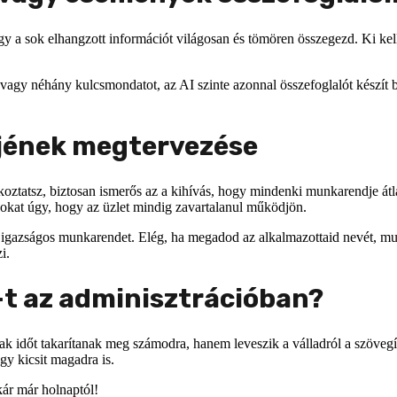
 a sok elhangzott információt világosan és tömören összegezd. Ki kell
 vagy néhány kulcsmondatot, az AI szinte azonnal összefoglalót készít 
jének megtervezése
koztatsz, biztosan ismerős az a kihívás, hogy mindenki munkarendje átl
okat úgy, hogy az üzlet mindig zavartalanul működjön.
y igazságos munkarendet. Elég, ha megadod az alkalmazottaid nevét, mu
i.
I-t az adminisztrációban?
időt takarítanak meg számodra, hanem leveszik a válladról a szövegíráss
egy kicsit magadra is.
ár már holnaptól!