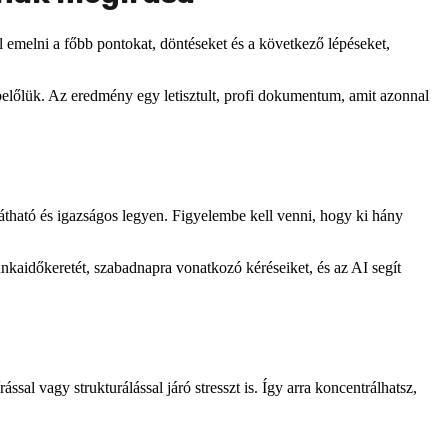
 emelni a főbb pontokat, döntéseket és a következő lépéseket,
belőlük. Az eredmény egy letisztult, profi dokumentum, amit azonnal
átható és igazságos legyen. Figyelembe kell venni, hogy ki hány
nkaidőkeretét, szabadnapra vonatkozó kéréseiket, és az AI segít
al vagy strukturálással járó stresszt is. Így arra koncentrálhatsz,