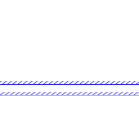
\\\\\\\\\\\\\\\\\\\\\\\\\\\\\\\\\\\\\\\\\\\\\\\\\\\\\\\\\\\\\\\\\\\\\\\\\\\\\\\\\\\\\\\\\\\\\\\\\\\\\\\\\\\\\\\\
\\\\\\\\\\\\\\\\\\\\\\\\\\\\\\\\\\\\\\\\\\\\\\\\\\\\\\\\\\\\\\\\\\\\\\\\\\\\\\\\\\\\\\\\\\\\\\\\\\\\\\\\\\\\\\\